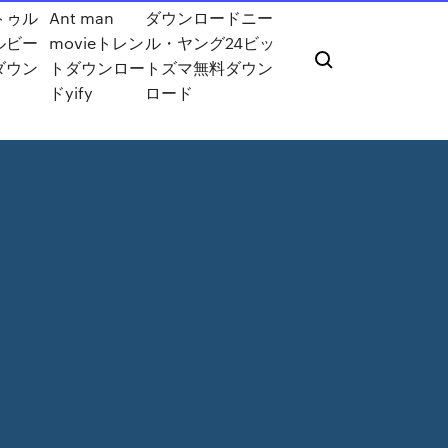
トゥル
Ant man
ダウンロードニー
ルビー
movieトレン
ル・ヤング24ビッ
ダウン
トダウンロー
トズマ無料ダウン
ドyify
ロード