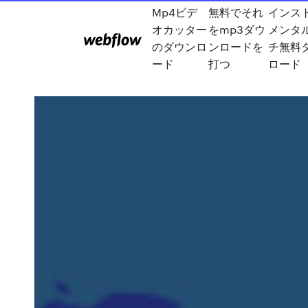
Mp4ビデ
無料でそれ
インス
オカッター
をmp3ダウ
メンタ
のダウンロ
ンロードを
チ無料
ード
打つ
ロード