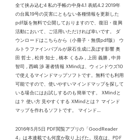
全て挟み込む4 私の手帳の中身4.1 表紙4.2 2019年
の台風19号の災害にともない各種情報を更新した
pdf版を無料で公開しておりますので、復旧・復興
活動において、ご活用いただければ幸いです。 ダ
ウンロードはこちらから（小冊子・無償pdf版） ウ
ルトラファインバブルが尿石生成に及ぼす影響 奥
田 哲士 , 松井 知士 , 橋本 くるみ , 上田 義勝 , 中井
智司 , 西嶋 渉 著者情報 XMindは、ウィンドウズ10
で使えるマインドマップソフトです。無料でも利用
可能ですので、使いやすいマインドマップを探して
いる場合にはお試しするのも簡単です。 XMindと
は？ 使い方 見やすくする XMindとは？ マインド
マップを作れるソフトです。 マインド…
2016年5月5日 PDF閲覧アプリの「GoodReader
4」は本連載でも何度か取り上げた。現在は、PDF