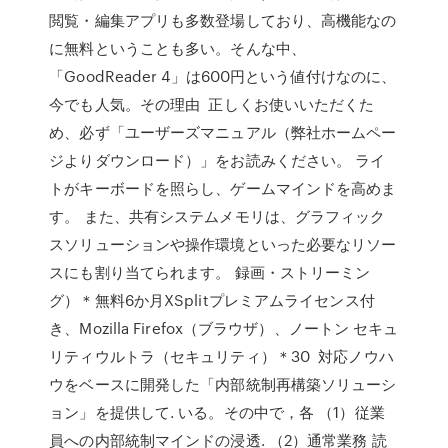
閲覧・編集アプリも多数登場しており、高機能なの
に無料ということも多い。そんな中、
「GoodReader 4」は600円という値付けなのに、
今でも人気。その理由 正しくお使いいただくた
め、必ず「ユーザーズマニュアル（弊社ホームペー
ジよりダウンロード）」をお読みください。 ライ
トがキーボードを照らし、ゲームマインドを高めま
す。 また、共有システムメモリは、グラフィック
スソリューションや操作環境といった必要なリソー
スにも割り当てられます。 録画・ストリーミン
グ）＊無料6か月XSplitプレミアムライセンス付
き、Mozilla Firefox（ブラウザ）、ノートン セキュ
リティウルトラ（セキュリティ）＊30 対応ノウハ
ウをベースに開発した「内部統制再構築ソリューシ
ョン」を提供して. いる。その中で，各 （1）従業
員への内部統制マインドの浸透. （2）通常業務 読