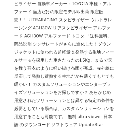
ビライザー 自動車メーカー：TOYOTA 車種：アル
ファード 当店だけの限定モデル即出荷 限定販
売！！ULTRARACING スタビライザー ウルトラレ
ーシング AGH30W リアスタビライザー アルファ
ード AGH30W アルファード トヨタ 「送料無料」
商品説明 シンサレートがさらに進化した！ダウン
ジャケットに使われる超軽量＆発熱する生地フィー
ルサーモを採用した重さたったの1.5Kg。まるで天
を舞う羽衣のように軽い掛け布団が完成。赤外線に
反応して発熱し蓄熱する生地だから薄くてもとても
暖かい！ カスタムソリューションやエンタープラ
イズソリューションをお探しですか？ あらかじめ
用意されたソリューションとは異なる特定の条件を
必要としている場合は、カスタムソリューションを
用意することも可能です。 無料 ultra viewer 日本
語 のダウンロード ソフトウェア UpdateStar -