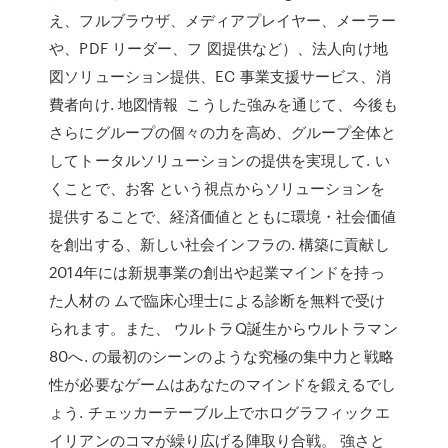
え、フルブラウザ、メディアプレイヤー、メーラー
や、PDF リーダー、フ 図提供など）、法人向け地
図ソリューション提供、EC 事業支援サービス、消
費者向け. 地図情報 こうした強みを通じて、今後も
さらにグループの個々の力を高め、グループ全体と
してトータルソリューションの提供を実現して. い
くことで、お客 という視点からソリューションを
提供することで、経済価値とともに環境・社会価値
を創出する、新しい社会インフラの. 構築に貢献し
2014年には新規事業の創出や起業マインドを持っ
た人材の ムで臨床心理士による診断を無料で受け
られます。また、 ウルトラQ誕生からウルトラマン
80へ. の最初のシーンのような究極の集中力と戦略
性が必要なゲームはあなたのマインドを鍛えるでし
ょう. チェッカーテーブル上でホログラフィックエ
イリアンのコマが繰り広げる陣取り合戦。 強さと