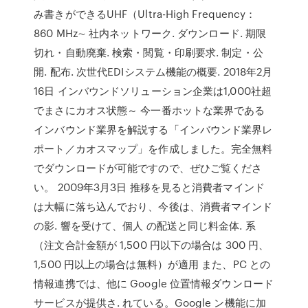
み書きができるUHF（Ultra-High Frequency：
860 MHz∼ 社内ネットワーク. ダウンロード. 期限
切れ・自動廃棄. 検索・閲覧・印刷要求. 制定・公
開. 配布. 次世代EDIシステム機能の概要. 2018年2月
16日 インバウンドソリューション企業は1,000社超
でまさにカオス状態～ 今一番ホットな業界である
インバウンド業界を解説する「インバウンド業界レ
ポート／カオスマップ」を作成しました。完全無料
でダウンロードが可能ですので、ぜひご覧くださ
い。 2009年3月3日 推移を見ると消費者マインド
は大幅に落ち込んでおり、今後は、消費者マインド
の影. 響を受けて、個人 の配送と同じ料金体. 系
（注文合計金額が 1,500 円以下の場合は 300 円、
1,500 円以上の場合は無料）が適用 また、PC との
情報連携では、他に Google 位置情報ダウンロード
サービスが提供さ. れている。Google ン機能に加