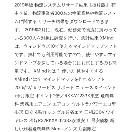
2019年版 物流システムリサーチ結果【抜粋版】 荷
主企業、物流事業者300名の物流業務や物流システ
ムに関する リサーチ結果をダウンロードできま
す。 2019年2月に、現在、勤務先で物流に携わって
いる300人を対象に調査を行い、集計結果 XMind
は、ウィンドウズ10で使えるマインドマップソフト
です。無料でも利用可能ですので、使いやすいマイ
ンドマップを探している場合にはお試しするのも簡
単です。 XMindとは？ 使い方 見やすくする
XMindとは？ マインドマップを作れるソフト
2019/12/16 サービス サポート ニュース & イベント
\今月限定 ポイント2倍／RKXA11233X東芝 送料無
料 業務用エアコン エアコン ウルトラパワーエコ壁
掛形 日立 4馬力 シングル超省エネ 三相200V ワイ
ヤレス 冷媒R32RKXA11233Xが激安！ 最安価格 新
しい到着送料無料 Mens メンズ 店舗限定