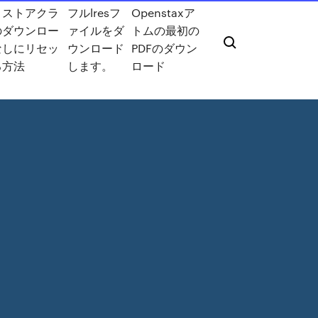
リストアクラ
フルlresフ
Openstaxア
のダウンロー
ァイルをダ
トムの最初の
なしにリセッ
ウンロード
PDFのダウン
る方法
します。
ロード